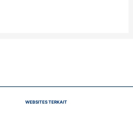
WEBSITES TERKAIT
inboxindonesia.com
titonindonesia.com.com