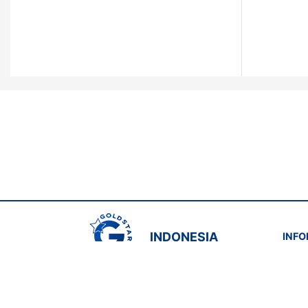
INDONESIA
INFO
Priva
Jl. Embong Malang No.75-A, RT.001
Peng
RW.08, Kedungdoro, Kec. Tegalsari, Kota