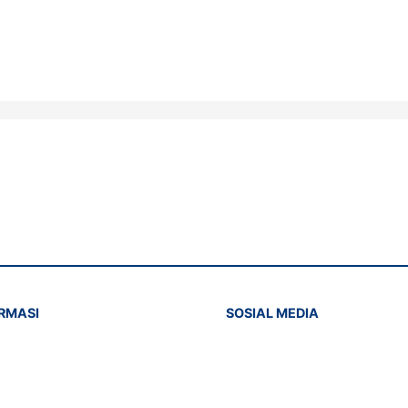
RMASI
SOSIAL MEDIA
cy Policy
Instagram
hapusan Akun
Facebook
Youtube